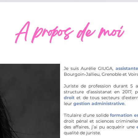
A propos de moi
Je suis Aurélie GIUGA,
assistant
Bourgoin-Jallieu, Grenoble et Voiro
Juriste de profession durant 5 a
structure d’assistanat en 2017,
droit
et de tous secteurs d’extern
leur
gestion administrative
.
Titulaire d’une solide
formation e
droit pénal et sciences criminelle
des affaires, j’ai pu acquérir une
qualité de juriste.