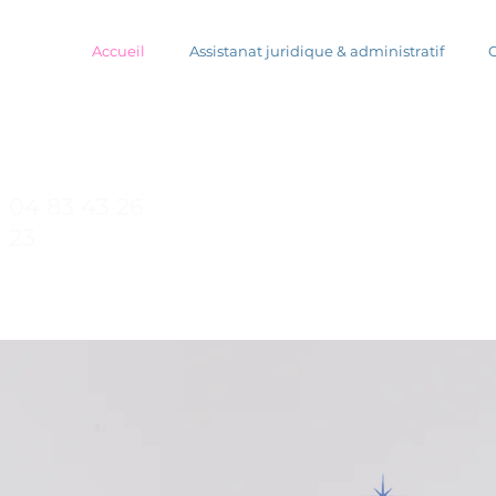
Accueil
Assistanat juridique & administratif
04 83 43 26
agjuris38@gmail
23